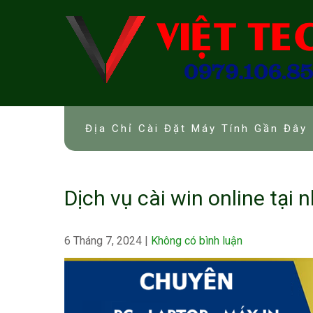
Skip
to
content
Địa Chỉ Cài Đặt Máy Tính Gần Đây 
Dịch vụ cài win online tại 
6 Tháng 7, 2024
|
Không có bình luận