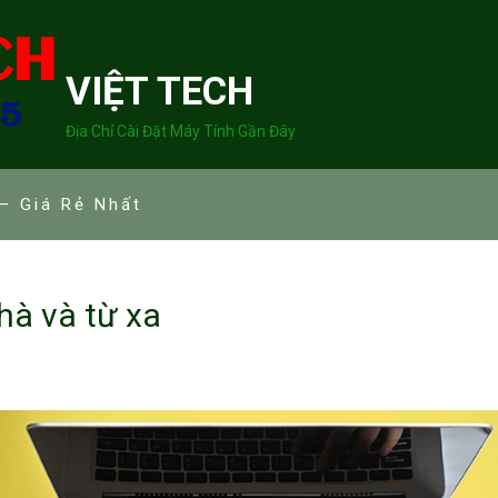
VIỆT TECH
Địa Chỉ Cài Đặt Máy Tính Gần Đây
– Giá Rẻ Nhất
nhà và từ xa