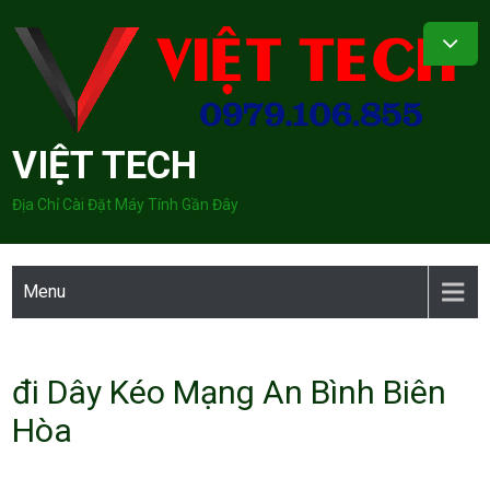
Skip
to
content
VIỆT TECH
Địa Chỉ Cài Đặt Máy Tính Gần Đây
Menu
đi Dây Kéo Mạng An Bình Biên
Hòa