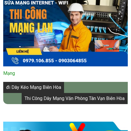
Mạng
Điều
đi Dây Kéo Mạng Biên Hòa
hướng
Thi Công Dây Mạng Văn Phòng Tân Vạn Biên Hòa
bài
viết