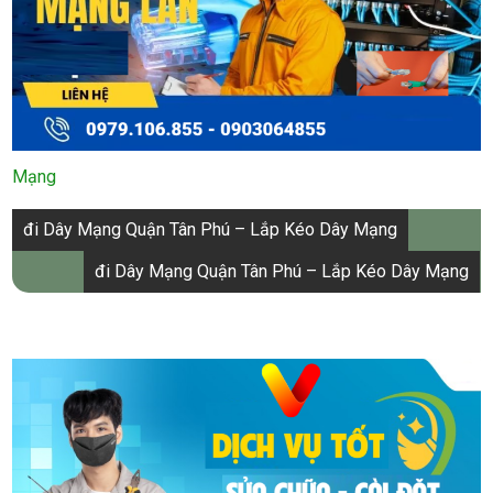
Mạng
Điều
đi Dây Mạng Quận Tân Phú – Lắp Kéo Dây Mạng
hướng
đi Dây Mạng Quận Tân Phú – Lắp Kéo Dây Mạng
bài
viết