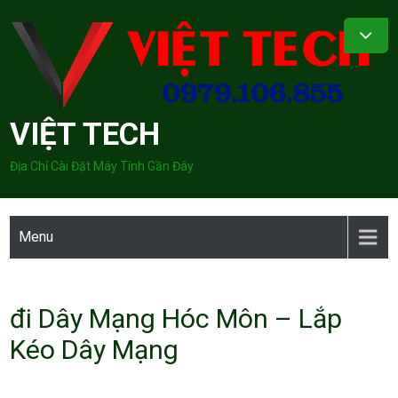
Skip
to
content
VIỆT TECH
Địa Chỉ Cài Đặt Máy Tính Gần Đây
Menu
đi Dây Mạng Hóc Môn – Lắp
Kéo Dây Mạng