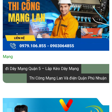
Mạng
Điều
đi Dây Mạng Quận 5 – Lắp Kéo Dây Mạng
hướng
Thi Công Mạng Lan Và điện Quận Phú Nhuận
bài
viết