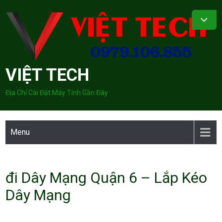
Skip
to
content
VIỆT TECH
Địa Chỉ Cài Đặt Máy Tính Gần Đây
Menu
đi Dây Mạng Quận 6 – Lắp Kéo
Dây Mạng