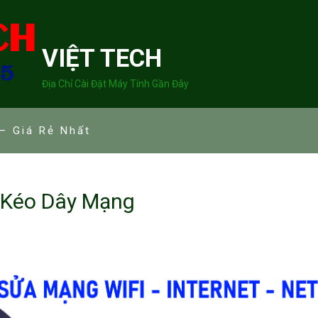
VIỆT TECH
Địa Chỉ Cài Đặt Máy Tính Gần Đây
– Giá Rẻ Nhất
 Kéo Dây Mạng