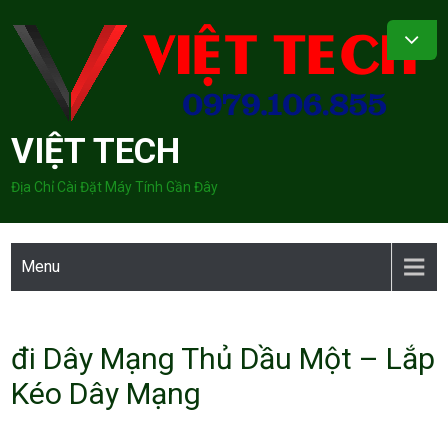
Skip
to
content
VIỆT TECH
Địa Chỉ Cài Đặt Máy Tính Gần Đây
Menu
đi Dây Mạng Thủ Dầu Một – Lắp
Kéo Dây Mạng