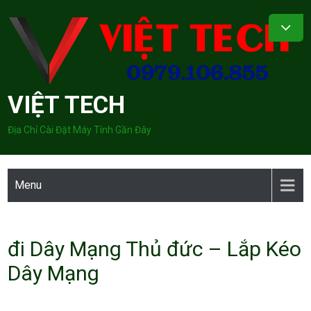
Skip
to
content
VIỆT TECH
Địa Chỉ Cài Đặt Máy Tính Gần Đây
Menu
đi Dây Mạng Thủ đức – Lắp Kéo
Dây Mạng