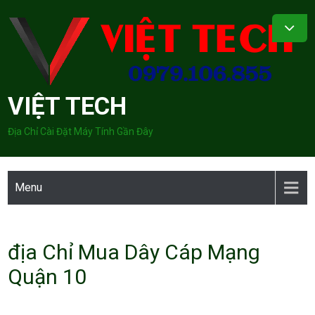
Skip
to
content
VIỆT TECH
Địa Chỉ Cài Đặt Máy Tính Gần Đây
Menu
địa Chỉ Mua Dây Cáp Mạng
Quận 10