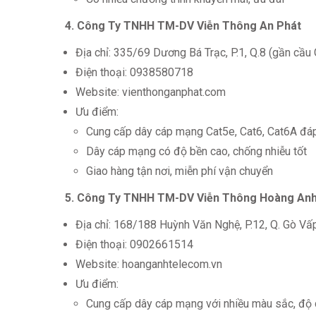
4. Công Ty TNHH TM-DV Viễn Thông An Phát
Địa chỉ: 335/69 Dương Bá Trạc, P.1, Q.8 (gần cầu
Điện thoại: 0938580718
Website: vienthonganphat.com
Ưu điểm:
Cung cấp dây cáp mạng Cat5e, Cat6, Cat6A đá
Dây cáp mạng có độ bền cao, chống nhiễu tốt
Giao hàng tận nơi, miễn phí vận chuyển
5. Công Ty TNHH TM-DV Viễn Thông Hoàng An
Địa chỉ: 168/188 Huỳnh Văn Nghệ, P.12, Q. Gò Vấ
Điện thoại: 0902661514
Website: hoanganhtelecom.vn
Ưu điểm:
Cung cấp dây cáp mạng với nhiều màu sắc, độ 