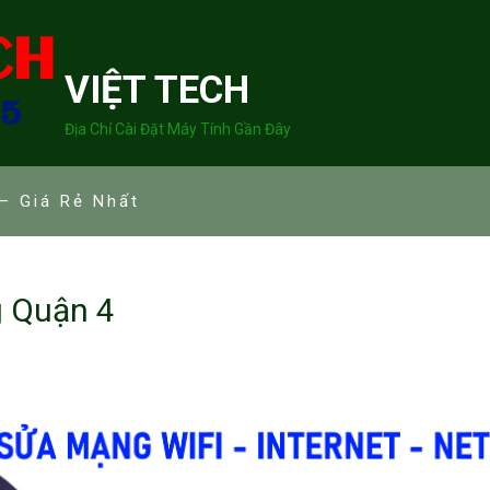
VIỆT TECH
Địa Chỉ Cài Đặt Máy Tính Gần Đây
– Giá Rẻ Nhất
g Quận 4