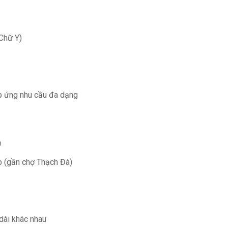
 Chữ Y)
p ứng nhu cầu đa dạng
h
p (gần chợ Thạch Đà)
dài khác nhau