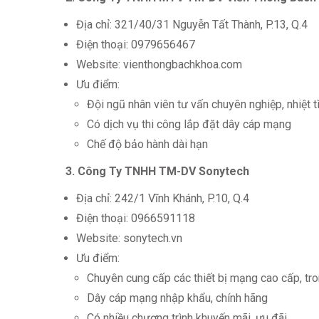
Địa chỉ: 321/40/31 Nguyễn Tất Thành, P.13, Q.4
Điện thoại: 0979656467
Website: vienthongbachkhoa.com
Ưu điểm:
Đội ngũ nhân viên tư vấn chuyên nghiệp, nhiệt t
Có dịch vụ thi công lắp đặt dây cáp mạng
Chế độ bảo hành dài hạn
3. Công Ty TNHH TM-DV Sonytech
Địa chỉ: 242/1 Vĩnh Khánh, P.10, Q.4
Điện thoại: 0966591118
Website: sonytech.vn
Ưu điểm:
Chuyên cung cấp các thiết bị mạng cao cấp, t
Dây cáp mạng nhập khẩu, chính hãng
Có nhiều chương trình khuyến mãi, ưu đãi