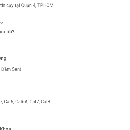
in cậy tại Quận 4, TP.HCM.
4?
ủa tôi?
ờng
ần Đầm Sen)
, Cat6, Cat6A, Cat7, Cat8
 Khoa