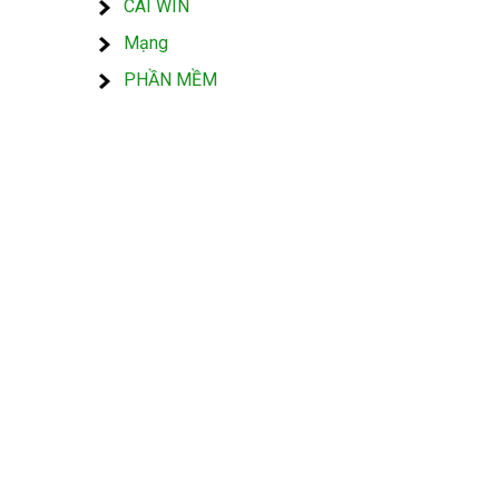
CÀI WIN
Mạng
PHẦN MỀM