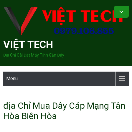
Skip
to
content
VIỆT TECH
Địa Chỉ Cài Đặt Máy Tính Gần Đây
Menu
địa Chỉ Mua Dây Cáp Mạng Tân
Hòa Biên Hòa