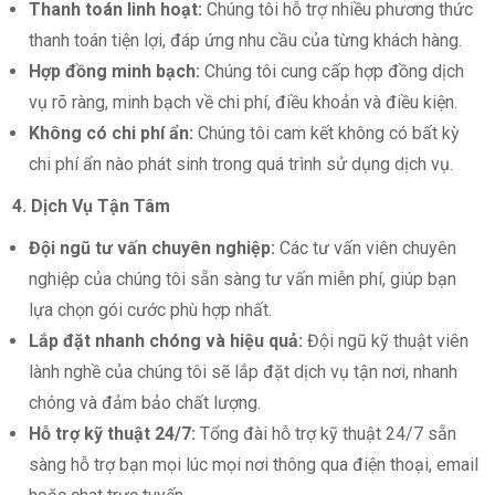
Thanh toán linh hoạt:
Chúng tôi hỗ trợ nhiều phương thức
thanh toán tiện lợi, đáp ứng nhu cầu của từng khách hàng.
Hợp đồng minh bạch:
Chúng tôi cung cấp hợp đồng dịch
vụ rõ ràng, minh bạch về chi phí, điều khoản và điều kiện.
Không có chi phí ẩn:
Chúng tôi cam kết không có bất kỳ
chi phí ẩn nào phát sinh trong quá trình sử dụng dịch vụ.
4. Dịch Vụ Tận Tâm
Đội ngũ tư vấn chuyên nghiệp:
Các tư vấn viên chuyên
nghiệp của chúng tôi sẵn sàng tư vấn miễn phí, giúp bạn
lựa chọn gói cước phù hợp nhất.
Lắp đặt nhanh chóng và hiệu quả:
Đội ngũ kỹ thuật viên
lành nghề của chúng tôi sẽ lắp đặt dịch vụ tận nơi, nhanh
chóng và đảm bảo chất lượng.
Hỗ trợ kỹ thuật 24/7:
Tổng đài hỗ trợ kỹ thuật 24/7 sẵn
sàng hỗ trợ bạn mọi lúc mọi nơi thông qua điện thoại, email