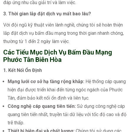
đáp ứng nhu cầu giải trí và làm việc.
3. Thời gian lắp đặt dịch vụ mất bao lâu?
Với đội ngũ kỹ thuật viên lành nghề, chúng tôi sẽ hoàn thiện
lắp đặt dịch vụ bấm đầu mạng trong thời gian nhanh chóng,
thường từ 1 đến 2 ngày làm việc.
Các Tiểu Mục Dịch Vụ Bấm Đầu Mạng
Phước Tân Biên Hòa
1. Kết Nối Ổn Định
Mạng lưới cơ sở hạ tầng rộng khắp:
Hệ thống cáp quang
hiện đại được triển khai đến từng ngóc ngách của Phước
Tân, đảm bảo kết nối ổn định và liên tục.
Công nghệ cáp quang tiên tiến:
Sử dụng công nghệ cáp
quang tiên tiến nhất, truyền tải dữ liệu với tốc độ cao và độ
trễ thấp.
Thiết bị hiện đại và chất lượng:
Chúng tôi sử dụng các