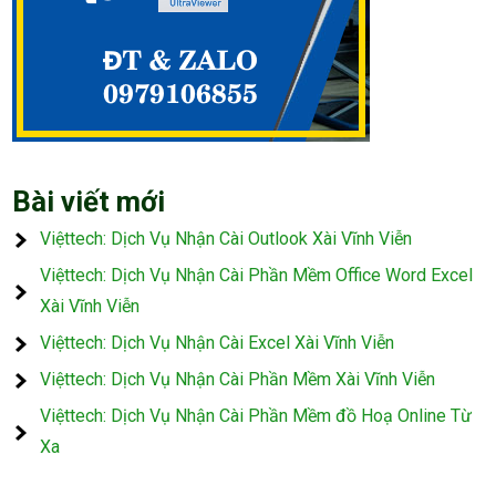
Bài viết mới
Việttech: Dịch Vụ Nhận Cài Outlook Xài Vĩnh Viễn
Việttech: Dịch Vụ Nhận Cài Phần Mềm Office Word Excel
Xài Vĩnh Viễn
Việttech: Dịch Vụ Nhận Cài Excel Xài Vĩnh Viễn
Việttech: Dịch Vụ Nhận Cài Phần Mềm Xài Vĩnh Viễn
Việttech: Dịch Vụ Nhận Cài Phần Mềm đồ Hoạ Online Từ
Xa