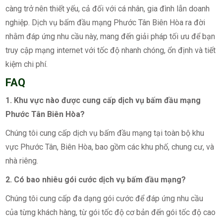
càng trở nên thiết yếu, cả đối với cá nhân, gia đình lẫn doanh
nghiệp. Dịch vụ bấm đầu mạng Phước Tân Biên Hòa ra đời
nhằm đáp ứng nhu cầu này, mang đến giải pháp tối ưu để bạn
truy cập mạng internet với tốc độ nhanh chóng, ổn định và tiết
kiệm chi phí.
FAQ
1. Khu vực nào được cung cấp dịch vụ bấm đầu mạng
Phước Tân Biên Hòa?
Chúng tôi cung cấp dịch vụ bấm đầu mạng tại toàn bộ khu
vực Phước Tân, Biên Hòa, bao gồm các khu phố, chung cư, và
nhà riêng.
2. Có bao nhiêu gói cước dịch vụ bấm đầu mạng?
Chúng tôi cung cấp đa dạng gói cước để đáp ứng nhu cầu
của từng khách hàng, từ gói tốc độ cơ bản đến gói tốc độ cao