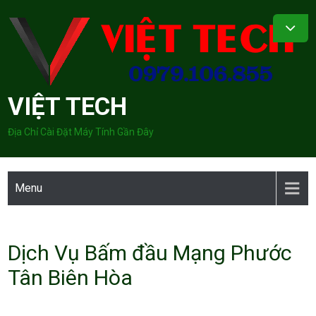
Skip
to
content
VIỆT TECH
Địa Chỉ Cài Đặt Máy Tính Gần Đây
Menu
Dịch Vụ Bấm đầu Mạng Phước
Tân Biên Hòa