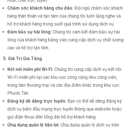
hoặc chat trực tuyến.
Chăm sóc khách hàng chu đáo:
Đội ngũ chăm sóc khách
hàng thân thiện và tận tâm của chúng tôi luôn lắng nghe và
hỗ trợ khách hàng trong suốt quá trình sử dụng dịch vụ.
Đảm bảo sự hài lòng:
Chúng tôi cam kết đảm bảo sự hài
lòng của khách hàng bằng việc cung cấp dịch vụ chất lượng
cao và hỗ trợ tận tình.
5. Giá Trị Gia Tăng
Kết nối miễn phí Wi-Fi:
Chúng tôi cung cấp dịch vụ kết nối
Wi-Fi miễn phí tại các khu vực công cộng như công viên,
trung tâm thương mại và các địa điểm khác trong khu vực
Phước Tân.
Đăng ký dễ dàng trực tuyến:
Bạn có thể dễ dàng đăng ký
dịch vụ bấm đầu mạng trực tuyến thông qua website hoặc
gọi điện thoại đến tổng đài hỗ trợ khách hàng.
Ứng dụng quản lý tiện lợi:
Ứng dụng quản lý dịch vụ trên