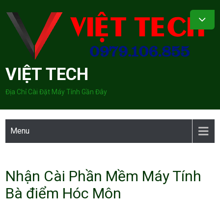
Skip
to
content
VIỆT TECH
Địa Chỉ Cài Đặt Máy Tính Gần Đây
Menu
Nhận Cài Phần Mềm Máy Tính
Bà điểm Hóc Môn