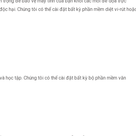
 trọng để bảo vệ máy tính của bạn khỏi các mối đe dọa trực
ộc hại. Chúng tôi có thể cài đặt bất kỳ phần mềm diệt vi-rút hoặ
và học tập. Chúng tôi có thể cài đặt bất kỳ bộ phần mềm văn