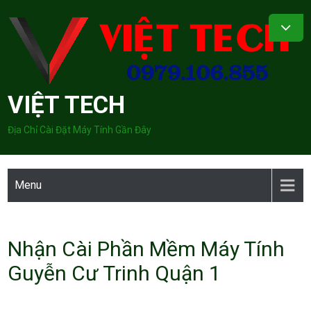
Skip
to
content
VIỆT TECH
Địa Chỉ Cài Đặt Máy Tính Gần Đây
Menu
Nhận Cài Phần Mềm Máy Tính
Guyễn Cư Trinh Quận 1