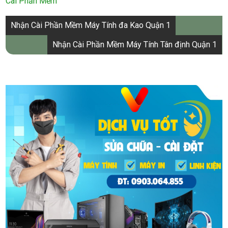
Cài Phần Mềm
Điều
Nhận Cài Phần Mềm Máy Tính đa Kao Quận 1
hướng
Nhận Cài Phần Mềm Máy Tính Tân định Quận 1
bài
viết