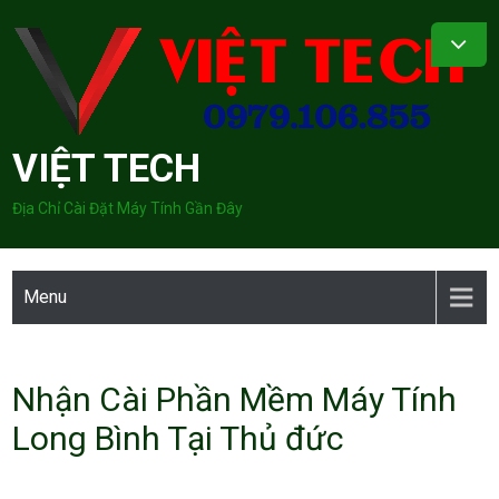
Skip
to
content
VIỆT TECH
Địa Chỉ Cài Đặt Máy Tính Gần Đây
Menu
Nhận Cài Phần Mềm Máy Tính
Long Bình Tại Thủ đức