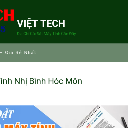
VIỆT TECH
Địa Chỉ Cài Đặt Máy Tính Gần Đây
– Giá Rẻ Nhất
ính Nhị Bình Hóc Môn