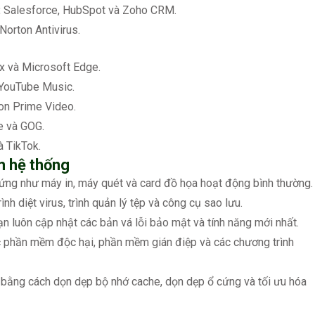
:
Salesforce, HubSpot và Zoho CRM.
orton Antivirus.
x và Microsoft Edge.
 YouTube Music.
on Prime Video.
e và GOG.
 TikTok.
m hệ thống
 cứng như máy in, máy quét và card đồ họa hoạt động bình thường.
nh diệt virus, trình quản lý tệp và công cụ sao lưu.
luôn cập nhật các bản vá lỗi bảo mật và tính năng mới nhất.
 phần mềm độc hại, phần mềm gián điệp và các chương trình
bằng cách dọn dẹp bộ nhớ cache, dọn dẹp ổ cứng và tối ưu hóa