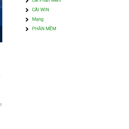
Cài Phần Mềm
CÀI WIN
Mạng
PHẦN MỀM
i
!