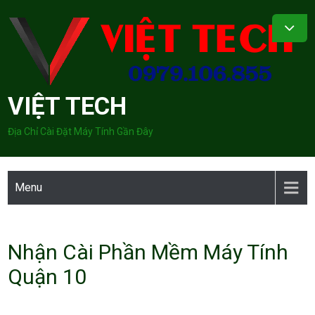
Skip
to
content
VIỆT TECH
Địa Chỉ Cài Đặt Máy Tính Gần Đây
Menu
Nhận Cài Phần Mềm Máy Tính
Quận 10