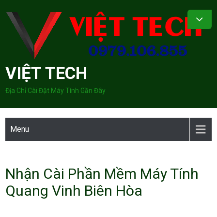
Skip
to
content
VIỆT TECH
Địa Chỉ Cài Đặt Máy Tính Gần Đây
Menu
Nhận Cài Phần Mềm Máy Tính
Quang Vinh Biên Hòa