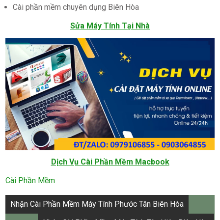
Cài phần mềm chuyên dụng Biên Hòa
Sửa Máy Tính Tại Nhà
Dịch Vụ Cài Phần Mềm Macbook
Cài Phần Mềm
Điều
Nhận Cài Phần Mềm Máy Tính Phước Tân Biên Hòa
hướng