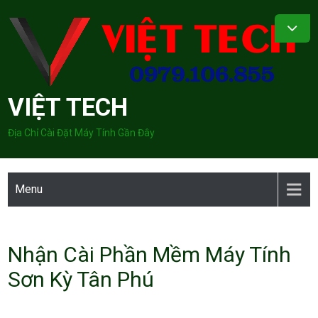
Skip
to
content
VIỆT TECH
Địa Chỉ Cài Đặt Máy Tính Gần Đây
Menu
Nhận Cài Phần Mềm Máy Tính
Sơn Kỳ Tân Phú