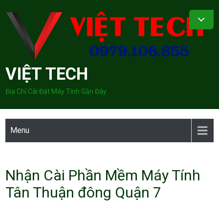
Skip
to
content
VIỆT TECH
Địa Chỉ Cài Đặt Máy Tính Gần Đây
Menu
Nhận Cài Phần Mềm Máy Tính
Tân Thuận đông Quận 7