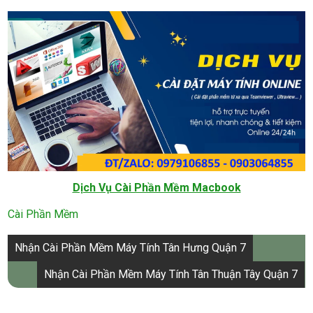
Dịch Vụ Cài Phần Mềm Macbook
Cài Phần Mềm
Điều
Nhận Cài Phần Mềm Máy Tính Tân Hưng Quận 7
hướng
Nhận Cài Phần Mềm Máy Tính Tân Thuận Tây Quận 7
bài
viết