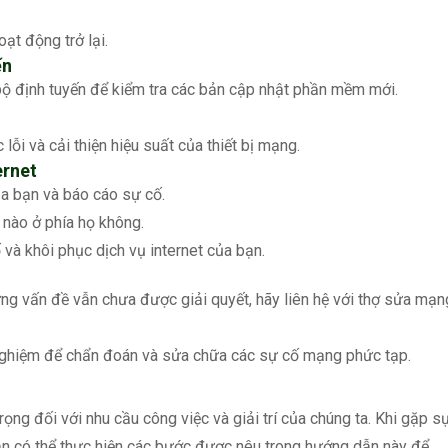
oạt động trở lại.
ến
ộ định tuyến để kiểm tra các bản cập nhật phần mềm mới.
ỗi và cải thiện hiệu suất của thiết bị mạng.
ernet
ủa bạn và báo cáo sự cố.
 nào ở phía họ không.
và khôi phục dịch vụ internet của bạn.
ng vấn đề vẫn chưa được giải quyết, hãy liên hệ với thợ sửa mạn
nghiệm để chẩn đoán và sửa chữa các sự cố mạng phức tạp.
ọng đối với nhu cầu công việc và giải trí của chúng ta. Khi gặp s
bạn có thể thực hiện các bước được nêu trong hướng dẫn này để