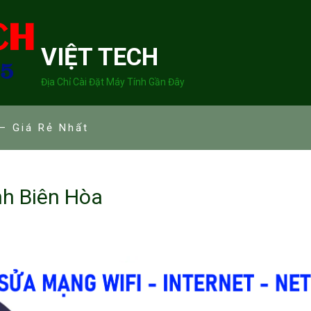
VIỆT TECH
Địa Chỉ Cài Đặt Máy Tính Gần Đây
– Giá Rẻ Nhất
nh Biên Hòa