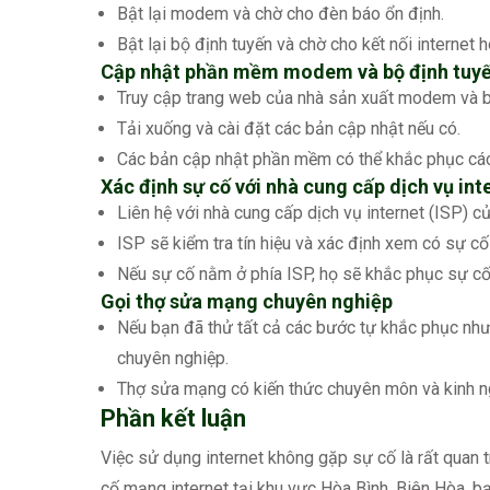
Bật lại modem và chờ cho đèn báo ổn định.
Bật lại bộ định tuyến và chờ cho kết nối internet h
Cập nhật phần mềm modem và bộ định tuy
Truy cập trang web của nhà sản xuất modem và b
Tải xuống và cài đặt các bản cập nhật nếu có.
Các bản cập nhật phần mềm có thể khắc phục các l
Xác định sự cố với nhà cung cấp dịch vụ int
Liên hệ với nhà cung cấp dịch vụ internet (ISP) c
ISP sẽ kiểm tra tín hiệu và xác định xem có sự cố
Nếu sự cố nằm ở phía ISP, họ sẽ khắc phục sự cố 
Gọi thợ sửa mạng chuyên nghiệp
Nếu bạn đã thử tất cả các bước tự khắc phục như
chuyên nghiệp.
Thợ sửa mạng có kiến thức chuyên môn và kinh 
Phần kết luận
Việc sử dụng internet không gặp sự cố là rất quan tr
cố mạng internet tại khu vực Hòa Bình, Biên Hòa, 