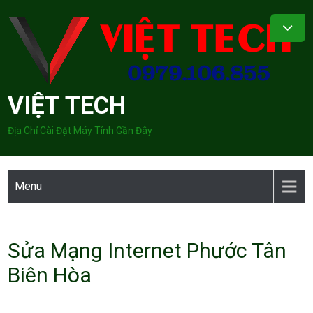
Skip
to
content
VIỆT TECH
Địa Chỉ Cài Đặt Máy Tính Gần Đây
Menu
Sửa Mạng Internet Phước Tân
Biên Hòa