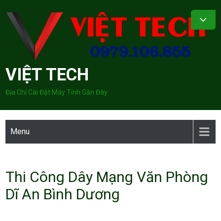
Skip
to
content
VIỆT TECH
Địa Chỉ Cài Đặt Máy Tính Gần Đây
Menu
Thi Công Dây Mạng Văn Phòng
Dĩ An Bình Dương