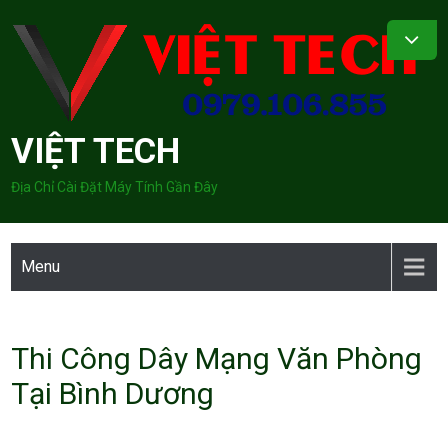
Skip
to
content
VIỆT TECH
Địa Chỉ Cài Đặt Máy Tính Gần Đây
Menu
Thi Công Dây Mạng Văn Phòng
Tại Bình Dương