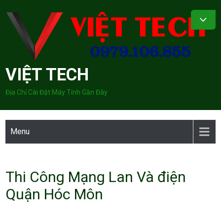
Skip
to
content
VIỆT TECH
Địa Chỉ Cài Đặt Máy Tính Gần Đây
Menu
Thi Công Mạng Lan Và điện
Quận Hóc Môn