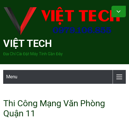
Skip
to
content
VIỆT TECH
Địa Chỉ Cài Đặt Máy Tính Gần Đây
Menu
Thi Công Mạng Văn Phòng
Quận 11