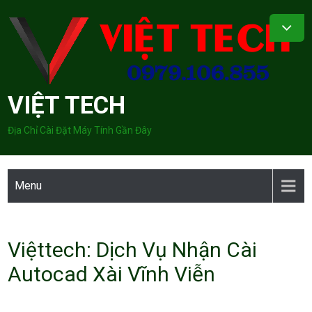
Skip
to
content
VIỆT TECH
Địa Chỉ Cài Đặt Máy Tính Gần Đây
Menu
Việttech: Dịch Vụ Nhận Cài
Autocad Xài Vĩnh Viễn