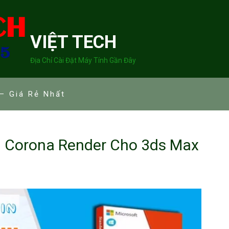
VIỆT TECH
Địa Chỉ Cài Đặt Máy Tính Gần Đây
– Giá Rẻ Nhất
ài Corona Render Cho 3ds Max