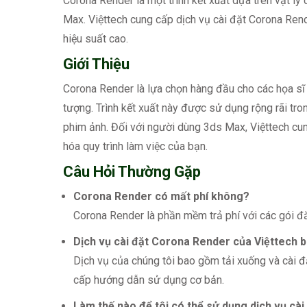
Corona Render là một trình kết xuất dựa trên vật lý
Max. Việttech cung cấp dịch vụ cài đặt Corona Ren
hiệu suất cao.
Giới Thiệu
Corona Render là lựa chọn hàng đầu cho các họa sĩ 
tượng. Trình kết xuất này được sử dụng rộng rãi trong 
phim ảnh. Đối với người dùng 3ds Max, Việttech cun
hóa quy trình làm việc của bạn.
Câu Hỏi Thường Gặp
Corona Render có mất phí không?
Corona Render là phần mềm trả phí với các gói đ
Dịch vụ cài đặt Corona Render của Việttech 
Dịch vụ của chúng tôi bao gồm tải xuống và cài đ
cấp hướng dẫn sử dụng cơ bản.
Làm thế nào để tôi có thể sử dụng dịch vụ cà