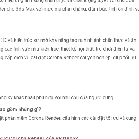
 có hiệu ứng ánh sáng chân thực và chất lượng tuyệt vời cho 3ds
der cho 3ds Max với mức giá phải chăng, đảm bảo tính ổn định v
3D và kiến trúc sư nhờ khả năng tạo ra hình ảnh chân thực và ấn
các lĩnh vực như kiến trúc, thiết kế nội thất, trò chơi điện tử và
g cấp dịch vụ cài đặt Corona Render chuyên nghiệp, giúp tối ưu
ăng ký khác nhau phù hợp với nhu cầu của người dùng.
bao gồm những gì?
ặt phần mềm Corona Render, cấu hình các cài đặt tối ưu và cung
i đặt Corona Render của Việttech?