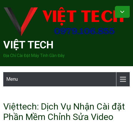
Skip
to
content
VIỆT TECH
Địa Chỉ Cài Đặt Máy Tính Gần Đây
Menu
Việttech: Dịch Vụ Nhận Cài đặt
Phần Mềm Chỉnh Sửa Video