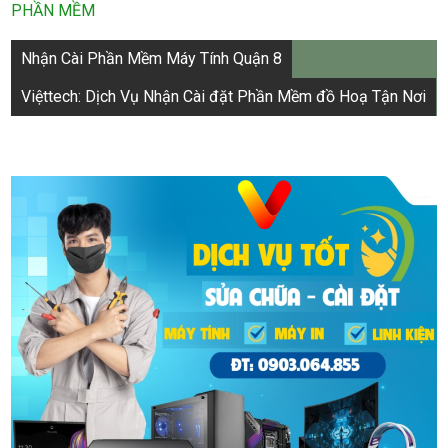
PHẦN MỀM
Điều
Nhận Cài Phần Mềm Máy Tính Quận 8
hướng
Việttech: Dịch Vụ Nhận Cài đặt Phần Mềm đồ Hoạ Tận Nơi
bài
viết