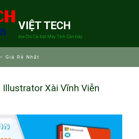
VIỆT TECH
Địa Chỉ Cài Đặt Máy Tính Gần Đây
– Giá Rẻ Nhất
Illustrator Xài Vĩnh Viễn