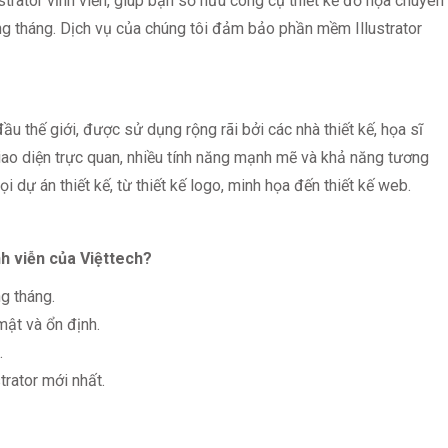
strator vĩnh viễn, giúp bạn sở hữu công cụ thiết kế đồ họa chuyên
ng tháng. Dịch vụ của chúng tôi đảm bảo phần mềm Illustrator
u thế giới, được sử dụng rộng rãi bởi các nhà thiết kế, họa sĩ
giao diện trực quan, nhiều tính năng mạnh mẽ và khả năng tương
mọi dự án thiết kế, từ thiết kế logo, minh họa đến thiết kế web.
nh viễn của Việttech?
ng tháng.
ật và ổn định.
.
trator mới nhất.