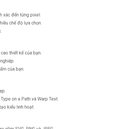
 xác đến từng pixel.
hiều chế độ lựa chọn.
.
cao thiết kế của bạn.
 nghiệp.
hẩm của bạn.
ẹp.
Type on a Path và Warp Text.
o kiểu linh hoạt.
 bao gồm SVG, PNG và JPEG.