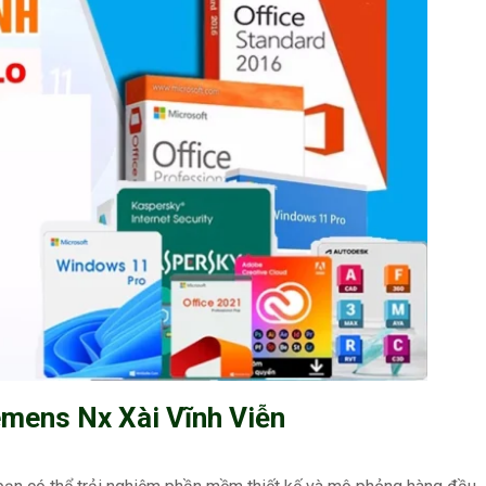
emens Nx Xài Vĩnh Viễn