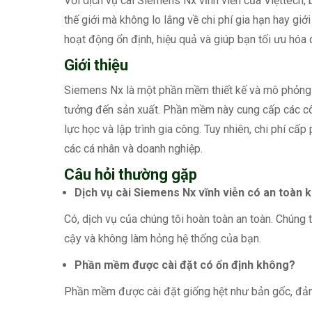
Với dịch vụ cài Siemens Nx vĩnh viễn của Việttech,
thế giới mà không lo lắng về chi phí gia hạn hay g
hoạt động ổn định, hiệu quả và giúp bạn tối ưu hóa q
Giới thiệu
Siemens Nx là một phần mềm thiết kế và mô phỏng tíc
tưởng đến sản xuất. Phần mềm này cung cấp các c
lực học và lập trình gia công. Tuy nhiên, chi phí c
các cá nhân và doanh nghiệp.
Câu hỏi thường gặp
Dịch vụ cài Siemens Nx vĩnh viễn có an toàn 
Có, dịch vụ của chúng tôi hoàn toàn an toàn. Chúng
cậy và không làm hỏng hệ thống của bạn.
Phần mềm được cài đặt có ổn định không?
Phần mềm được cài đặt giống hệt như bản gốc, đảm 