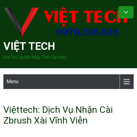
Skip
to
content
VIỆT TECH
Địa Chỉ Cài Đặt Máy Tính Gần Đây
Menu
Việttech: Dịch Vụ Nhận Cài
Zbrush Xài Vĩnh Viễn