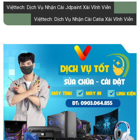
Điều
Việttech: Dịch Vụ Nhận Cài Jdpaint Xài Vĩnh Viễn
hướng
Việttech: Dịch Vụ Nhận Cài Catia Xài Vĩnh Viễn
bài
viết