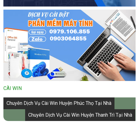
CÀI WIN
Điều
Chuyên Dịch Vụ Cài Win Huyện Phúc Thọ Tại Nhà
hướng
Chuyên Dịch Vụ Cài Win Huyện Thanh Trì Tại Nhà
bài
viết