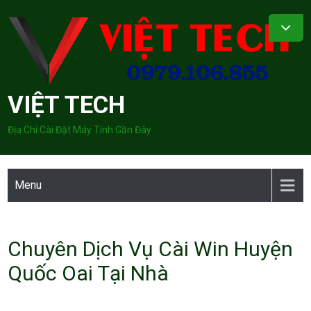
Skip
to
content
VIỆT TECH
Địa Chỉ Cài Đặt Máy Tính Gần Đây
Menu
Chuyên Dịch Vụ Cài Win Huyện
Quốc Oai Tại Nhà