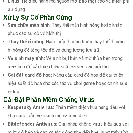
Linux:
Hệ điều hành mã nguồn mở, bảo mật cao và miễn phí
sử dụng.
Xử Lý Sự Cố Phần Cứng
Sửa chữa màn hình:
Thay thế màn hình hỏng hoặc khắc
phục các sự cố về hiển thị.
Thay thế ổ cứng:
Nâng cấp ổ cứng hoặc thay thế ổ cứng
bị hỏng để tăng tốc độ và dung lượng lưu trữ.
Vệ sinh máy tính:
Vệ sinh bụi bẩn và mỡ thừa bên trong
máy tính để cải thiện hiệu suất và kéo dài tuổi thọ.
Cài đặt card đồ họa:
Nâng cấp card đồ họa để cải thiện
hiệu suất đồ họa cho các tác vụ chơi game hoặc chỉnh sửa
video.
Cài Đặt Phần Mềm Chống Virus
Kaspersky Antivirus:
Phần mềm diệt virus hàng đầu với
khả năng bảo vệ mạnh mẽ và toàn diện.
Bitdefender Antivirus:
Giải pháp chống virus hiệu quả với
mức độ bảo vệ cao và tác động nhẹ đến hiệu suất máy tính.