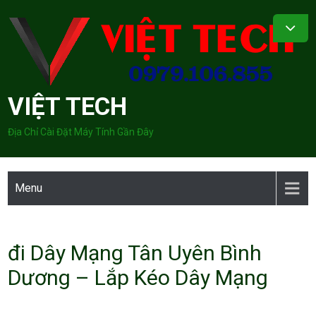
Skip
to
content
VIỆT TECH
Địa Chỉ Cài Đặt Máy Tính Gần Đây
Menu
đi Dây Mạng Tân Uyên Bình
Dương – Lắp Kéo Dây Mạng