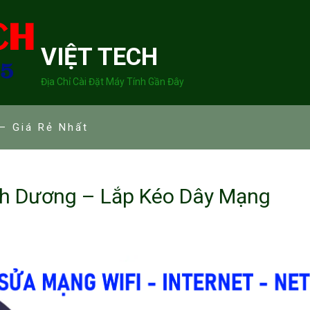
VIỆT TECH
Địa Chỉ Cài Đặt Máy Tính Gần Đây
– Giá Rẻ Nhất
nh Dương – Lắp Kéo Dây Mạng