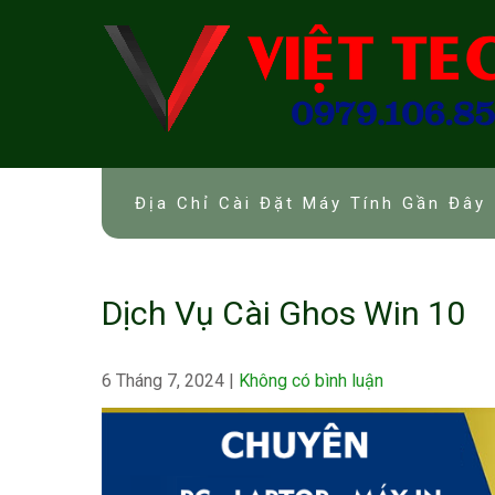
Skip
to
content
Địa Chỉ Cài Đặt Máy Tính Gần Đây 
Dịch Vụ Cài Ghos Win 10
6 Tháng 7, 2024
|
Không có bình luận