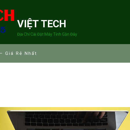
VIỆT TECH
Địa Chỉ Cài Đặt Máy Tính Gần Đây
– Giá Rẻ Nhất