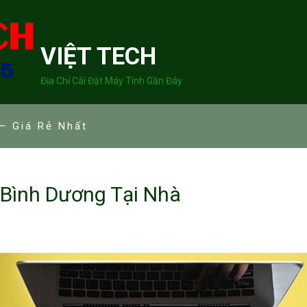
VIỆT TECH
Địa Chỉ Cài Đặt Máy Tính Gần Đây
– Giá Rẻ Nhất
 Bình Dương Tại Nhà