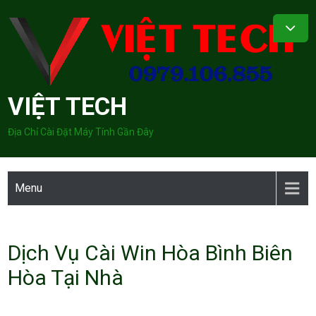
Skip
to
content
VIỆT TECH
Địa Chỉ Cài Đặt Máy Tính Gần Đây
Menu
Dịch Vụ Cài Win Hòa Bình Biên
Hòa Tại Nhà