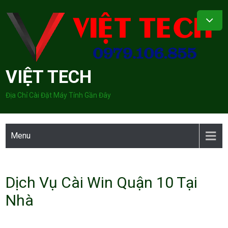
Skip
to
content
VIỆT TECH
Địa Chỉ Cài Đặt Máy Tính Gần Đây
Menu
Dịch Vụ Cài Win Quận 10 Tại
Nhà