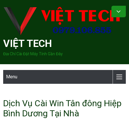
Skip
to
content
VIỆT TECH
Địa Chỉ Cài Đặt Máy Tính Gần Đây
Menu
Dịch Vụ Cài Win Tân đông Hiệp
Bình Dương Tại Nhà