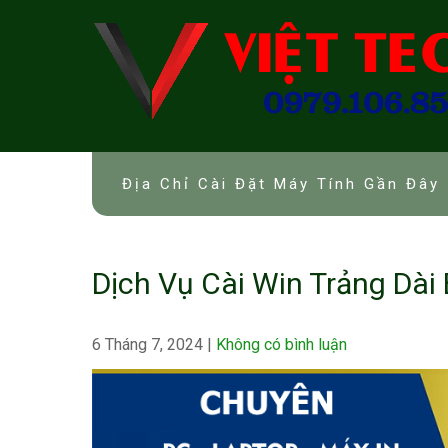
Skip
to
content
Địa Chỉ Cài Đặt Máy Tính Gần Đây 
Dịch Vụ Cài Win Trảng Dài
6 Tháng 7, 2024
|
Không có bình luận