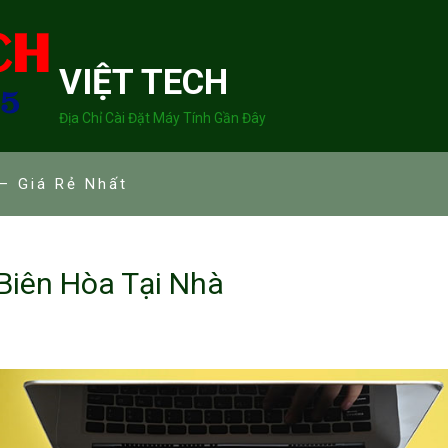
VIỆT TECH
Địa Chỉ Cài Đặt Máy Tính Gần Đây
– Giá Rẻ Nhất
 Biên Hòa Tại Nhà