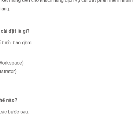
m kết mang đến cho khách hàng dịch vụ cài đặt phần mềm nhanh
hàng.
ài đặt là gì?
 biến, bao gồm:
 Workspace)
strator)
thế nào?
các bước sau: