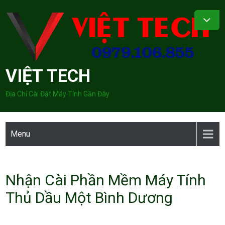
Skip
to
content
VIỆT TECH
Địa Chỉ Cài Đặt Máy Tính Gần Đây
Menu
Nhận Cài Phần Mềm Máy Tính
Thủ Dầu Một Bình Dương