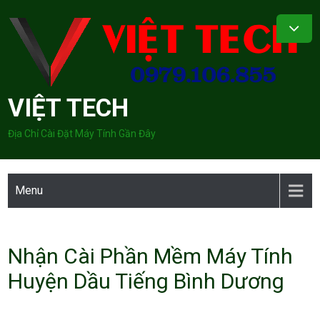
Skip
to
content
VIỆT TECH
Địa Chỉ Cài Đặt Máy Tính Gần Đây
Menu
Nhận Cài Phần Mềm Máy Tính
Huyện Dầu Tiếng Bình Dương