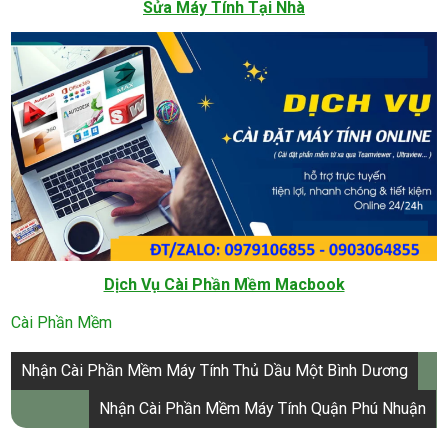
Sửa Máy Tính Tại Nhà
Dịch Vụ Cài Phần Mềm Macbook
Cài Phần Mềm
Điều
Nhận Cài Phần Mềm Máy Tính Thủ Dầu Một Bình Dương
hướng
Nhận Cài Phần Mềm Máy Tính Quận Phú Nhuận
bài