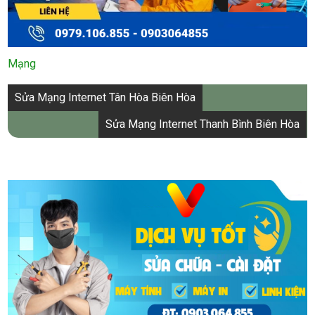
Mạng
Điều
Sửa Mạng Internet Tân Hòa Biên Hòa
hướng
Sửa Mạng Internet Thanh Bình Biên Hòa
bài
viết