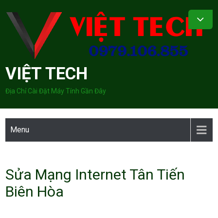
Skip
to
content
VIỆT TECH
Địa Chỉ Cài Đặt Máy Tính Gần Đây
Menu
Sửa Mạng Internet Tân Tiến
Biên Hòa