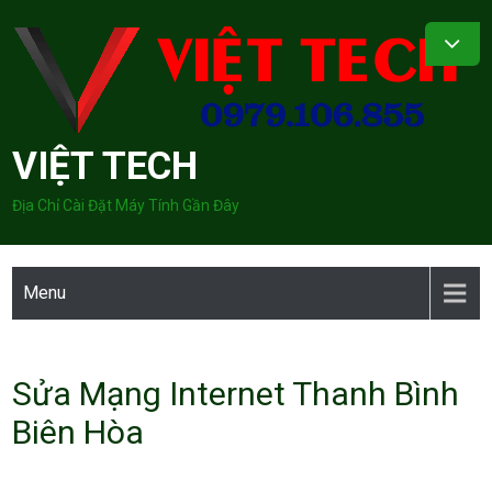
Skip
to
content
VIỆT TECH
Địa Chỉ Cài Đặt Máy Tính Gần Đây
Menu
Sửa Mạng Internet Thanh Bình
Biên Hòa