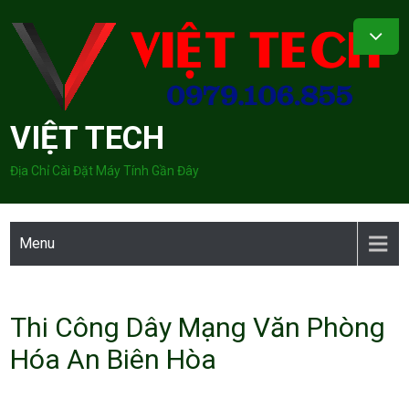
Skip
to
content
VIỆT TECH
Địa Chỉ Cài Đặt Máy Tính Gần Đây
Menu
Thi Công Dây Mạng Văn Phòng
Hóa An Biên Hòa