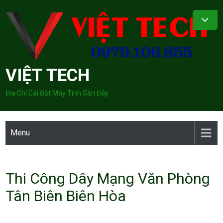
Skip
to
content
VIỆT TECH
Địa Chỉ Cài Đặt Máy Tính Gần Đây
Menu
Thi Công Dây Mạng Văn Phòng
Tân Biên Biên Hòa