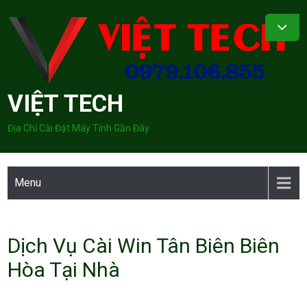
Skip
to
content
VIỆT TECH
Địa Chỉ Cài Đặt Máy Tính Gần Đây
Menu
Dịch Vụ Cài Win Tân Biên Biên
Hòa Tại Nhà