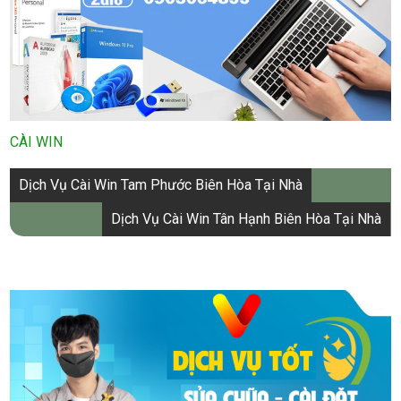
CÀI WIN
Điều
Dịch Vụ Cài Win Tam Phước Biên Hòa Tại Nhà
hướng
Dịch Vụ Cài Win Tân Hạnh Biên Hòa Tại Nhà
bài
viết